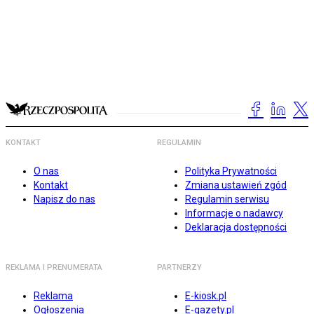
KONTAKT
REGULAMIN
O nas
Polityka Prywatności
Kontakt
Zmiana ustawień zgód
Napisz do nas
Regulamin serwisu
Informacje o nadawcy
Deklaracja dostępności
REKLAMA I PRENUMERATA
PARTNERZY
Reklama
E-kiosk.pl
Ogłoszenia
E-gazety.pl