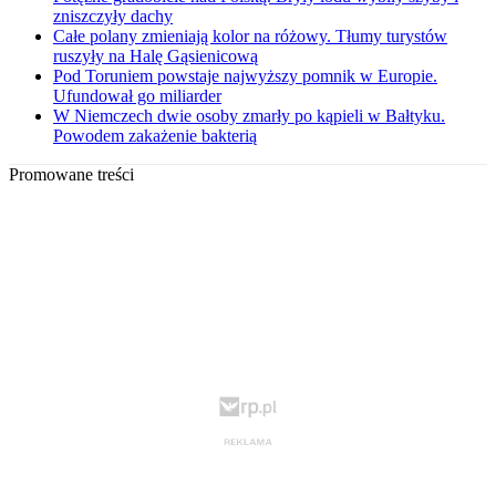
zniszczyły dachy
Całe polany zmieniają kolor na różowy. Tłumy turystów
ruszyły na Halę Gąsienicową
Pod Toruniem powstaje najwyższy pomnik w Europie.
Ufundował go miliarder
W Niemczech dwie osoby zmarły po kąpieli w Bałtyku.
Powodem zakażenie bakterią
Promowane treści