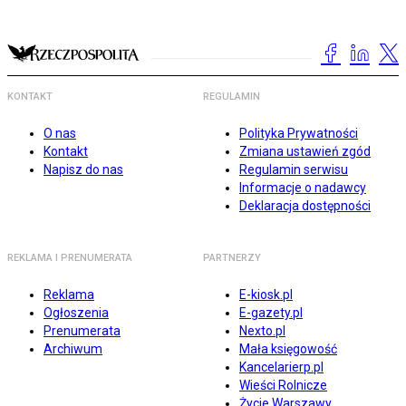
KONTAKT
REGULAMIN
O nas
Polityka Prywatności
Kontakt
Zmiana ustawień zgód
Napisz do nas
Regulamin serwisu
Informacje o nadawcy
Deklaracja dostępności
REKLAMA I PRENUMERATA
PARTNERZY
Reklama
E-kiosk.pl
Ogłoszenia
E-gazety.pl
Prenumerata
Nexto.pl
Archiwum
Mała księgowość
Kancelarierp.pl
Wieści Rolnicze
Życie Warszawy