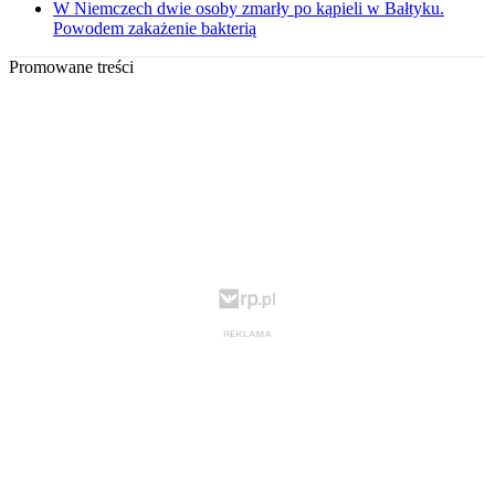
W Niemczech dwie osoby zmarły po kąpieli w Bałtyku.
Powodem zakażenie bakterią
Promowane treści