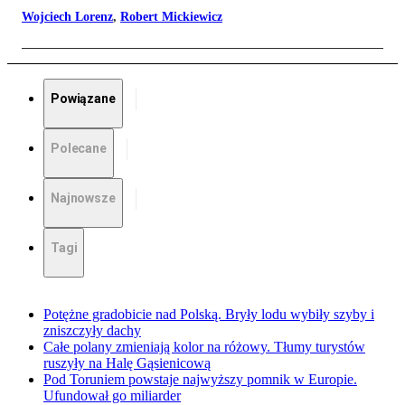
Wojciech Lorenz
,
Robert Mickiewicz
Powiązane
Polecane
Najnowsze
Tagi
Potężne gradobicie nad Polską. Bryły lodu wybiły szyby i
zniszczyły dachy
Całe polany zmieniają kolor na różowy. Tłumy turystów
ruszyły na Halę Gąsienicową
Pod Toruniem powstaje najwyższy pomnik w Europie.
Ufundował go miliarder