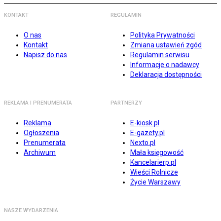
KONTAKT
REGULAMIN
O nas
Polityka Prywatności
Kontakt
Zmiana ustawień zgód
Napisz do nas
Regulamin serwisu
Informacje o nadawcy
Deklaracja dostępności
REKLAMA I PRENUMERATA
PARTNERZY
Reklama
E-kiosk.pl
Ogłoszenia
E-gazety.pl
Prenumerata
Nexto.pl
Archiwum
Mała księgowość
Kancelarierp.pl
Wieści Rolnicze
Życie Warszawy
NASZE WYDARZENIA