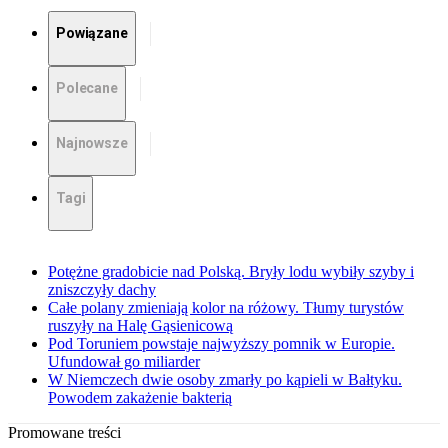
Powiązane
Polecane
Najnowsze
Tagi
Potężne gradobicie nad Polską. Bryły lodu wybiły szyby i
zniszczyły dachy
Całe polany zmieniają kolor na różowy. Tłumy turystów
ruszyły na Halę Gąsienicową
Pod Toruniem powstaje najwyższy pomnik w Europie.
Ufundował go miliarder
W Niemczech dwie osoby zmarły po kąpieli w Bałtyku.
Powodem zakażenie bakterią
Promowane treści