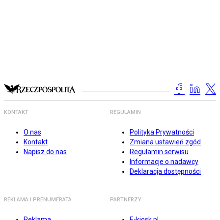
KONTAKT
REGULAMIN
O nas
Polityka Prywatności
Kontakt
Zmiana ustawień zgód
Napisz do nas
Regulamin serwisu
Informacje o nadawcy
Deklaracja dostępności
REKLAMA I PRENUMERATA
PARTNERZY
Reklama
E-kiosk.pl