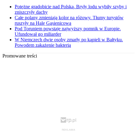
Potężne gradobicie nad Polską. Bryły lodu wybiły szyby i
zniszczyły dachy
Całe polany zmieniają kolor na różowy. Tłumy turystów
ruszyły na Halę Gąsienicową
Pod Toruniem powstaje najwyższy pomnik w Europie.
Ufundował go miliarder
W Niemczech dwie osoby zmarły po kąpieli w Bałtyku.
Powodem zakażenie bakterią
Promowane treści