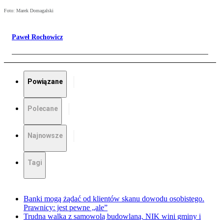
Foto: Marek Domagalski
Paweł Rochowicz
Powiązane
Polecane
Najnowsze
Tagi
Banki mogą żądać od klientów skanu dowodu osobistego.
Prawnicy: jest pewne „ale”
Trudna walka z samowolą budowlaną. NIK wini gminy i