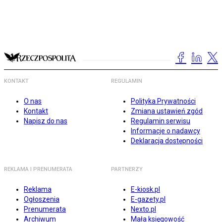
KONTAKT
REGULAMIN
O nas
Polityka Prywatności
Kontakt
Zmiana ustawień zgód
Napisz do nas
Regulamin serwisu
Informacje o nadawcy
Deklaracja dostępności
REKLAMA I PRENUMERATA
PARTNERZY
Reklama
E-kiosk.pl
Ogłoszenia
E-gazety.pl
Prenumerata
Nexto.pl
Archiwum
Mała księgowość