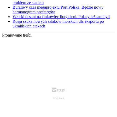
problem ze startem
Burzliwy czas megaprojektu Port Polska. Będzie nowy
harmonogram przetargów
Włoski desant na tankowiec floty cieni. Polacy też tam byli
Rosja szuka nowych szlaków morskich dla eksportu po
ukraińskich atakach
Promowane treści