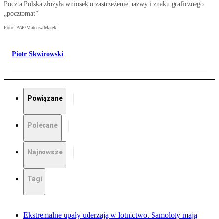
Poczta Polska złożyła wniosek o zastrzeżenie nazwy i znaku graficznego
„pocztomat”
Foto: PAP/Mateusz Marek
Piotr Skwirowski
Powiązane
Polecane
Najnowsze
Tagi
Ekstremalne upały uderzają w lotnictwo. Samoloty mają