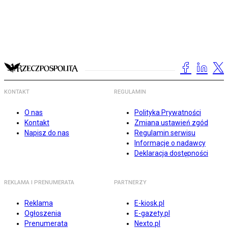
KONTAKT
REGULAMIN
O nas
Polityka Prywatności
Kontakt
Zmiana ustawień zgód
Napisz do nas
Regulamin serwisu
Informacje o nadawcy
Deklaracja dostępności
REKLAMA I PRENUMERATA
PARTNERZY
Reklama
E-kiosk.pl
Ogłoszenia
E-gazety.pl
Prenumerata
Nexto.pl