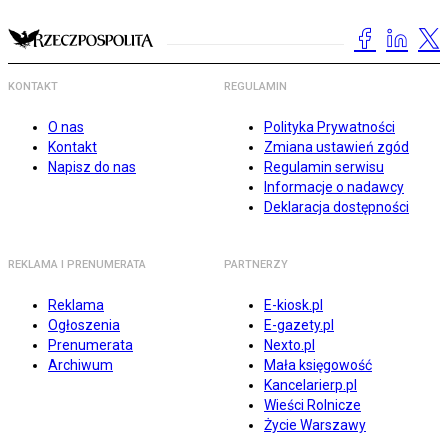
KONTAKT
REGULAMIN
O nas
Polityka Prywatności
Kontakt
Zmiana ustawień zgód
Napisz do nas
Regulamin serwisu
Informacje o nadawcy
Deklaracja dostępności
REKLAMA I PRENUMERATA
PARTNERZY
Reklama
E-kiosk.pl
Ogłoszenia
E-gazety.pl
Prenumerata
Nexto.pl
Archiwum
Mała księgowość
Kancelarierp.pl
Wieści Rolnicze
Życie Warszawy