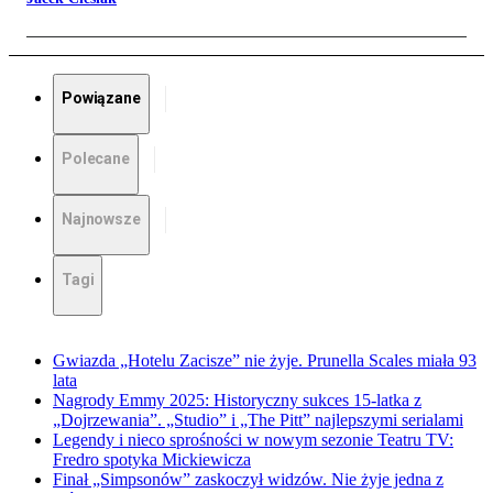
Powiązane
Polecane
Najnowsze
Tagi
Gwiazda „Hotelu Zacisze” nie żyje. Prunella Scales miała 93
lata
Nagrody Emmy 2025: Historyczny sukces 15-latka z
„Dojrzewania”. „Studio” i „The Pitt” najlepszymi serialami
Legendy i nieco sprośności w nowym sezonie Teatru TV:
Fredro spotyka Mickiewicza
Finał „Simpsonów” zaskoczył widzów. Nie żyje jedna z