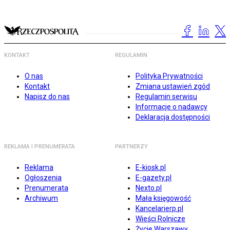
KONTAKT
REGULAMIN
O nas
Polityka Prywatności
Kontakt
Zmiana ustawień zgód
Napisz do nas
Regulamin serwisu
Informacje o nadawcy
Deklaracja dostępności
REKLAMA I PRENUMERATA
PARTNERZY
Reklama
E-kiosk.pl
Ogłoszenia
E-gazety.pl
Prenumerata
Nexto.pl
Archiwum
Mała księgowość
Kancelarierp.pl
Wieści Rolnicze
Życie Warszawy