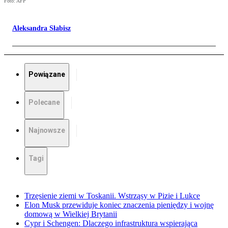
Foto: AFP
Aleksandra Słabisz
Powiązane
Polecane
Najnowsze
Tagi
Trzęsienie ziemi w Toskanii. Wstrząsy w Pizie i Lukce
Elon Musk przewiduje koniec znaczenia pieniędzy i wojnę
domową w Wielkiej Brytanii
Cypr i Schengen: Dlaczego infrastruktura wspierająca