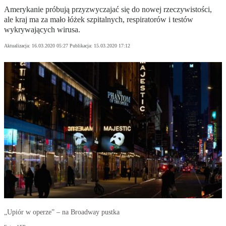
Amerykanie próbują przyzwyczajać się do nowej rzeczywistości,
ale kraj ma za mało łóżek szpitalnych, respiratorów i testów
wykrywających wirusa.
Aktualizacja:
16.03.2020 05:27
Publikacja:
15.03.2020 17:12
„Upiór w operze” – na Broadway pustka