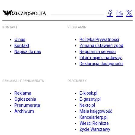
KONTAKT
REGULAMIN
O nas
Polityka Prywatności
Kontakt
Zmiana ustawień zgód
Napisz do nas
Regulamin serwisu
Informacje o nadawcy
Deklaracja dostępności
REKLAMA I PRENUMERATA
PARTNERZY
Reklama
E-kiosk.pl
Ogłoszenia
E-gazety.pl
Prenumerata
Nexto.pl
Archiwum
Mała księgowość
Kancelarierp.pl
Wieści Rolnicze
Życie Warszawy