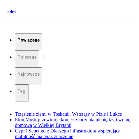
adm
Powiązane
Polecane
Najnowsze
Tagi
Trzęsienie ziemi w Toskanii. Wstrząsy w Pizie i Lukce
Elon Musk przewiduje koniec znaczenia pieniędzy i wojnę
domową w Wielkiej Brytanii
Cypr i Schengen: Dlaczego infrastruktura wspierająca
mobilność ma teraz znaczenie