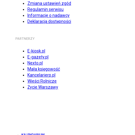
Zmiana ustawień zgód
Regulamin serwisu
Informacje o nadawcy
Deklaracja dostępności
PARTNERZY
E-kiosk.pl
E-gazety.pl
Nexto.pl
Mała księgowość
Kancelarierp.pl
Wieści Rolnicze
Życie Warszawy
KALENDARIUM