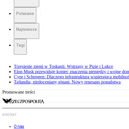
Polecane
Najnowsze
Tagi
Trzęsienie ziemi w Toskanii. Wstrząsy w Pizie i Lukce
Elon Musk przewiduje koniec znaczenia pieniędzy i wojnę do
Cypr i Schengen: Dlaczego infrastruktura wspierająca mobilno
Tajlandia, niedoceniany gigant. Nowy renesans pogaństwa
Promowane treści
KONTAKT
O nas