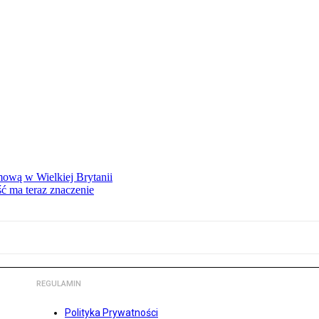
mową w Wielkiej Brytanii
ść ma teraz znaczenie
REGULAMIN
Polityka Prywatności