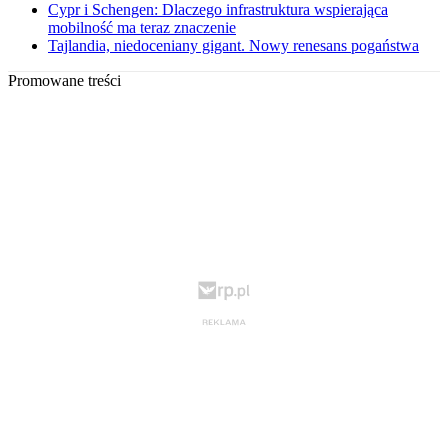
Cypr i Schengen: Dlaczego infrastruktura wspierająca
mobilność ma teraz znaczenie
Tajlandia, niedoceniany gigant. Nowy renesans pogaństwa
Promowane treści