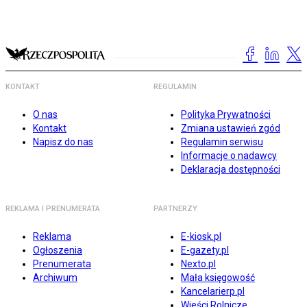
KONTAKT
REGULAMIN
O nas
Polityka Prywatności
Kontakt
Zmiana ustawień zgód
Napisz do nas
Regulamin serwisu
Informacje o nadawcy
Deklaracja dostępności
REKLAMA I PRENUMERATA
PARTNERZY
Reklama
E-kiosk.pl
Ogłoszenia
E-gazety.pl
Prenumerata
Nexto.pl
Archiwum
Mała księgowość
Kancelarierp.pl
Wieści Rolnicze