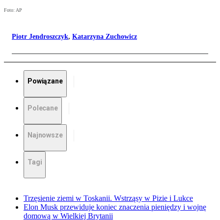
Foto: AP
Piotr Jendroszczyk
,
Katarzyna Zuchowicz
Powiązane
Polecane
Najnowsze
Tagi
Trzęsienie ziemi w Toskanii. Wstrząsy w Pizie i Lukce
Elon Musk przewiduje koniec znaczenia pieniędzy i wojnę
domową w Wielkiej Brytanii