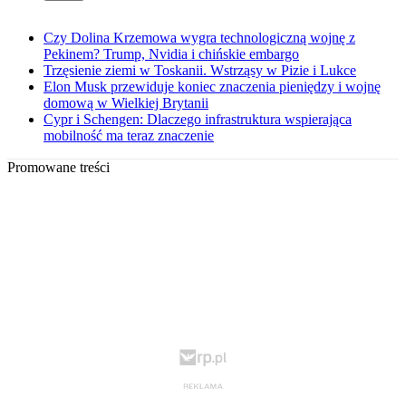
Czy Dolina Krzemowa wygra technologiczną wojnę z
Pekinem? Trump, Nvidia i chińskie embargo
Trzęsienie ziemi w Toskanii. Wstrząsy w Pizie i Lukce
Elon Musk przewiduje koniec znaczenia pieniędzy i wojnę
domową w Wielkiej Brytanii
Cypr i Schengen: Dlaczego infrastruktura wspierająca
mobilność ma teraz znaczenie
Promowane treści