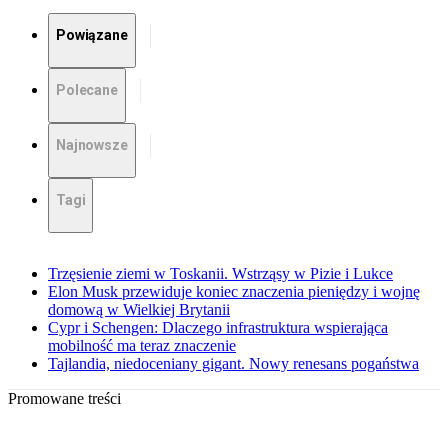
Powiązane
Polecane
Najnowsze
Tagi
Trzęsienie ziemi w Toskanii. Wstrząsy w Pizie i Lukce
Elon Musk przewiduje koniec znaczenia pieniędzy i wojnę
domową w Wielkiej Brytanii
Cypr i Schengen: Dlaczego infrastruktura wspierająca
mobilność ma teraz znaczenie
Tajlandia, niedoceniany gigant. Nowy renesans pogaństwa
Promowane treści