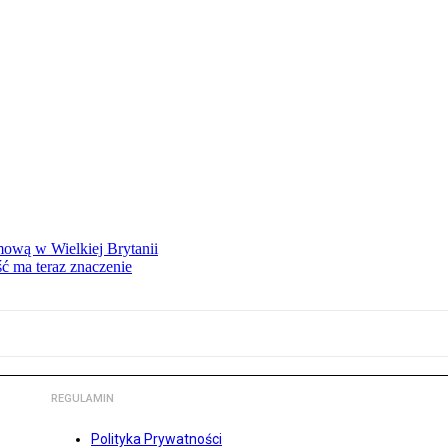
mową w Wielkiej Brytanii
ść ma teraz znaczenie
REGULAMIN
Polityka Prywatności