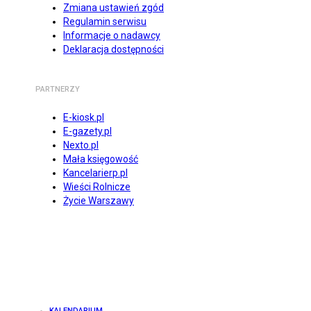
Zmiana ustawień zgód
Regulamin serwisu
Informacje o nadawcy
Deklaracja dostępności
PARTNERZY
E-kiosk.pl
E-gazety.pl
Nexto.pl
Mała księgowość
Kancelarierp.pl
Wieści Rolnicze
Życie Warszawy
KALENDARIUM