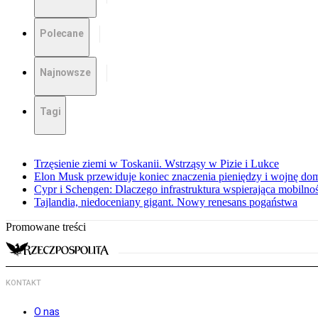
Polecane
Najnowsze
Tagi
Trzęsienie ziemi w Toskanii. Wstrząsy w Pizie i Lukce
Elon Musk przewiduje koniec znaczenia pieniędzy i wojnę do
Cypr i Schengen: Dlaczego infrastruktura wspierająca mobilno
Tajlandia, niedoceniany gigant. Nowy renesans pogaństwa
Promowane treści
KONTAKT
O nas