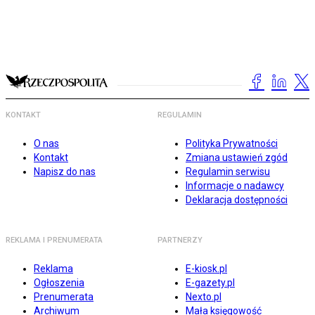
KONTAKT
REGULAMIN
O nas
Polityka Prywatności
Kontakt
Zmiana ustawień zgód
Napisz do nas
Regulamin serwisu
Informacje o nadawcy
Deklaracja dostępności
REKLAMA I PRENUMERATA
PARTNERZY
Reklama
E-kiosk.pl
Ogłoszenia
E-gazety.pl
Prenumerata
Nexto.pl
Archiwum
Mała księgowość