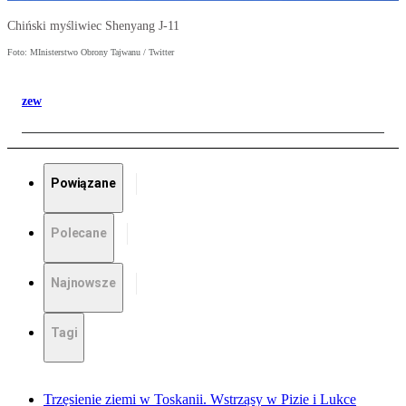
Chiński myśliwiec Shenyang J-11
Foto: MInisterstwo Obrony Tajwanu / Twitter
zew
Powiązane
Polecane
Najnowsze
Tagi
Trzęsienie ziemi w Toskanii. Wstrząsy w Pizie i Lukce