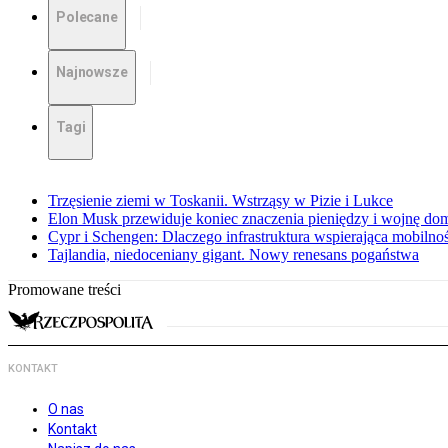
Polecane
Najnowsze
Tagi
Trzęsienie ziemi w Toskanii. Wstrząsy w Pizie i Lukce
Elon Musk przewiduje koniec znaczenia pieniędzy i wojnę do
Cypr i Schengen: Dlaczego infrastruktura wspierająca mobilno
Tajlandia, niedoceniany gigant. Nowy renesans pogaństwa
Promowane treści
KONTAKT
O nas
Kontakt