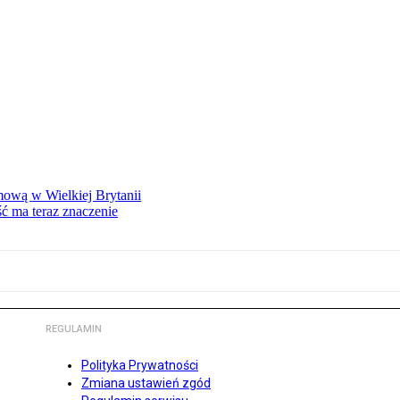
mową w Wielkiej Brytanii
ść ma teraz znaczenie
REGULAMIN
Polityka Prywatności
Zmiana ustawień zgód