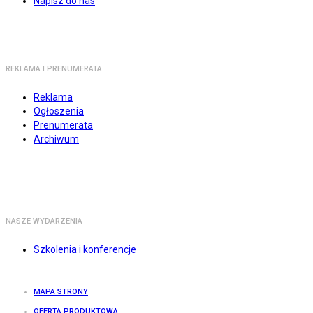
Napisz do nas
REKLAMA I PRENUMERATA
Reklama
Ogłoszenia
Prenumerata
Archiwum
NASZE WYDARZENIA
Szkolenia i konferencje
MAPA STRONY
OFERTA PRODUKTOWA