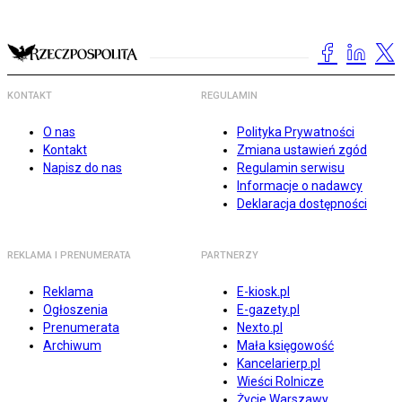
KONTAKT
REGULAMIN
O nas
Polityka Prywatności
Kontakt
Zmiana ustawień zgód
Napisz do nas
Regulamin serwisu
Informacje o nadawcy
Deklaracja dostępności
REKLAMA I PRENUMERATA
PARTNERZY
Reklama
E-kiosk.pl
Ogłoszenia
E-gazety.pl
Prenumerata
Nexto.pl
Archiwum
Mała księgowość
Kancelarierp.pl
Wieści Rolnicze
Życie Warszawy