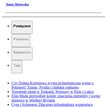
Anna Słojewska
Powiązane
Polecane
Najnowsze
Tagi
Czy Dolina Krzemowa wygra technologiczną wojnę z
Pekinem? Trump, Nvidia i chińskie embargo
Trzęsienie ziemi w Toskanii. Wstrząsy w Pizie i Lukce
Elon Musk przewiduje koniec znaczenia pieniędzy i wojnę
domową w Wielkiej Brytanii
Cypr i Schengen: Dlaczego infrastruktura wspierająca