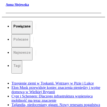
Anna Słojewska
Powiązane
Polecane
Najnowsze
Tagi
Trzęsienie ziemi w Toskanii. Wstrząsy w Pizie i Lukce
Elon Musk przewiduje koniec znaczenia pieniędzy i wojnę
domową w Wielkiej Brytanii
Cypr i Schengen: Dlaczego infrastruktura wspierająca
mobilność ma teraz znaczenie
Tajlandia, niedoceniany gigant. Nowy renesans pogaństwa