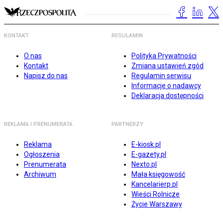
KONTAKT
REGULAMIN
O nas
Polityka Prywatności
Kontakt
Zmiana ustawień zgód
Napisz do nas
Regulamin serwisu
Informacje o nadawcy
Deklaracja dostępności
REKLAMA I PRENUMERATA
PARTNERZY
Reklama
E-kiosk.pl
Ogłoszenia
E-gazety.pl
Prenumerata
Nexto.pl
Archiwum
Mała księgowość
Kancelarierp.pl
Wieści Rolnicze
Życie Warszawy