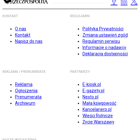
KONTAKT
REGULAMIN
O nas
Polityka Prywatności
Kontakt
Zmiana ustawień zgód
Napisz do nas
Regulamin serwisu
Informacje o nadawcy
Deklaracja dostępności
REKLAMA I PRENUMERATA
PARTNERZY
Reklama
E-kiosk.pl
Ogłoszenia
E-gazety.pl
Prenumerata
Nexto.pl
Archiwum
Mała księgowość
Kancelarierp.pl
Wieści Rolnicze
Życie Warszawy
NASZE WYDARZENIA