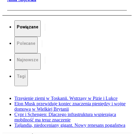
Powiązane
Polecane
Najnowsze
Tagi
Trzęsienie ziemi w Toskanii. Wstrząsy w Pizie i Lukce
Elon Musk przewiduje koniec znaczenia pieniędzy i wojnę
domową w Wielkiej Brytanii
Cypr i Schengen: Dlaczego infrastruktura wspierająca
mobilność ma teraz znaczenie
Tajlandia, niedoceniany gigant. Nowy renesans pogaństwa