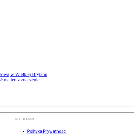
mową w Wielkiej Brytanii
ść ma teraz znaczenie
REGULAMIN
Polityka Prywatności