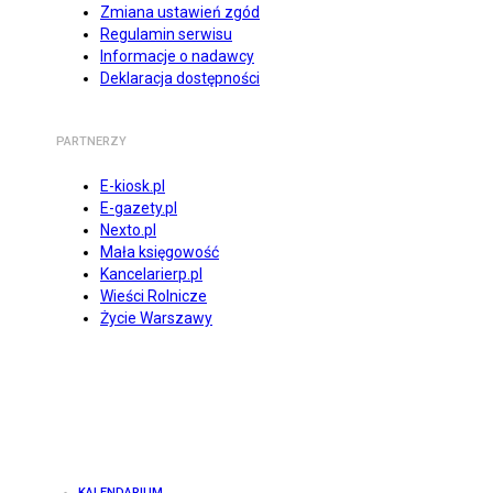
Zmiana ustawień zgód
Regulamin serwisu
Informacje o nadawcy
Deklaracja dostępności
PARTNERZY
E-kiosk.pl
E-gazety.pl
Nexto.pl
Mała księgowość
Kancelarierp.pl
Wieści Rolnicze
Życie Warszawy
KALENDARIUM