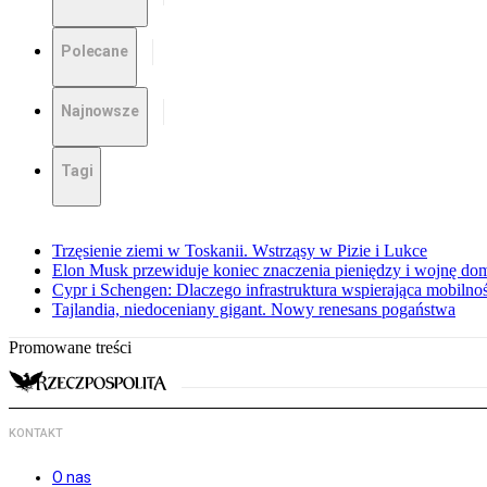
Polecane
Najnowsze
Tagi
Trzęsienie ziemi w Toskanii. Wstrząsy w Pizie i Lukce
Elon Musk przewiduje koniec znaczenia pieniędzy i wojnę do
Cypr i Schengen: Dlaczego infrastruktura wspierająca mobilno
Tajlandia, niedoceniany gigant. Nowy renesans pogaństwa
Promowane treści
KONTAKT
O nas