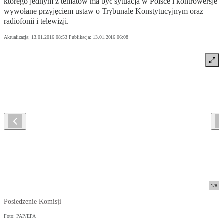
którego jednym z tematów ma być sytuacja w Polsce i kontrowersje
wywołane przyjęciem ustaw o Trybunale Konstytucyjnym oraz
radiofonii i telewizji.
Aktualizacja:
13.01.2016 08:53
Publikacja:
13.01.2016 06:08
1
/
8
Posiedzenie Komisji
Foto: PAP/EPA