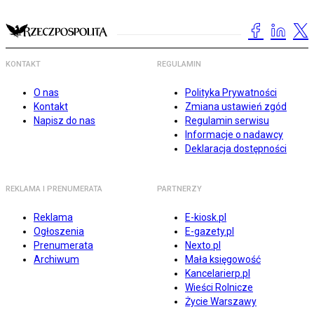
KONTAKT
REGULAMIN
O nas
Polityka Prywatności
Kontakt
Zmiana ustawień zgód
Napisz do nas
Regulamin serwisu
Informacje o nadawcy
Deklaracja dostępności
REKLAMA I PRENUMERATA
PARTNERZY
Reklama
E-kiosk.pl
Ogłoszenia
E-gazety.pl
Prenumerata
Nexto.pl
Archiwum
Mała księgowość
Kancelarierp.pl
Wieści Rolnicze
Życie Warszawy