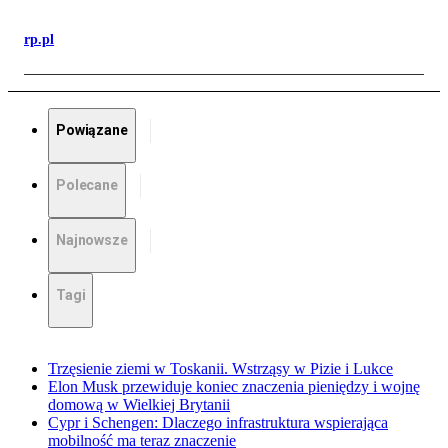
rp.pl
Powiązane
Polecane
Najnowsze
Tagi
Trzęsienie ziemi w Toskanii. Wstrząsy w Pizie i Lukce
Elon Musk przewiduje koniec znaczenia pieniędzy i wojnę
domową w Wielkiej Brytanii
Cypr i Schengen: Dlaczego infrastruktura wspierająca
mobilność ma teraz znaczenie