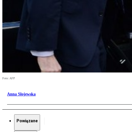
Foto: AFP
Anna Słojewska
Powiązane