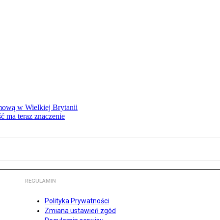
mową w Wielkiej Brytanii
ść ma teraz znaczenie
REGULAMIN
Polityka Prywatności
Zmiana ustawień zgód