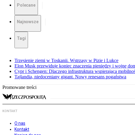
Polecane
Najnowsze
Tagi
Trzęsienie ziemi w Toskanii. Wstrząsy w Pizie i Lukce
Elon Musk przewiduje koniec znaczenia pieniędzy i wojnę do
Cypr i Schengen: Dlaczego infrastruktura wspierająca mobilno
Tajlandia, niedoceniany gigant. Nowy renesans pogaństwa
Promowane treści
KONTAKT
O nas
Kontakt