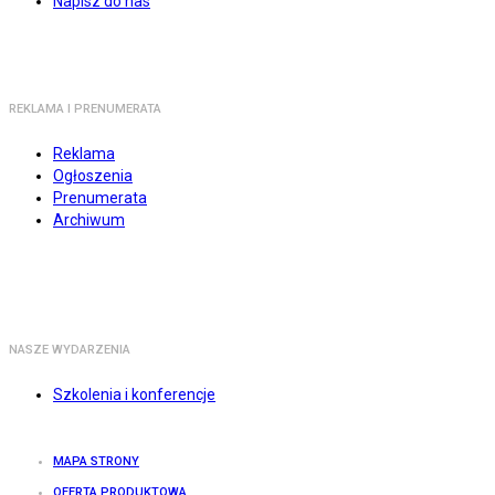
Napisz do nas
REKLAMA I PRENUMERATA
Reklama
Ogłoszenia
Prenumerata
Archiwum
NASZE WYDARZENIA
Szkolenia i konferencje
MAPA STRONY
OFERTA PRODUKTOWA