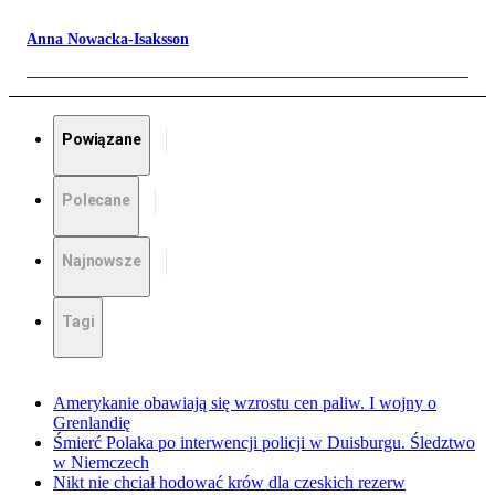
Anna Nowacka-Isaksson
Powiązane
Polecane
Najnowsze
Tagi
Amerykanie obawiają się wzrostu cen paliw. I wojny o
Grenlandię
Śmierć Polaka po interwencji policji w Duisburgu. Śledztwo
w Niemczech
Nikt nie chciał hodować krów dla czeskich rezerw