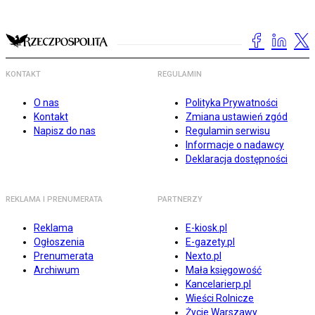
KONTAKT
REGULAMIN
O nas
Polityka Prywatności
Kontakt
Zmiana ustawień zgód
Napisz do nas
Regulamin serwisu
Informacje o nadawcy
Deklaracja dostępności
REKLAMA I PRENUMERATA
PARTNERZY
Reklama
E-kiosk.pl
Ogłoszenia
E-gazety.pl
Prenumerata
Nexto.pl
Archiwum
Mała księgowość
Kancelarierp.pl
Wieści Rolnicze
Życie Warszawy