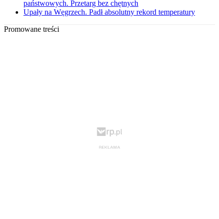
państwowych. Przetarg bez chętnych
Upały na Węgrzech. Padł absolutny rekord temperatury
Promowane treści