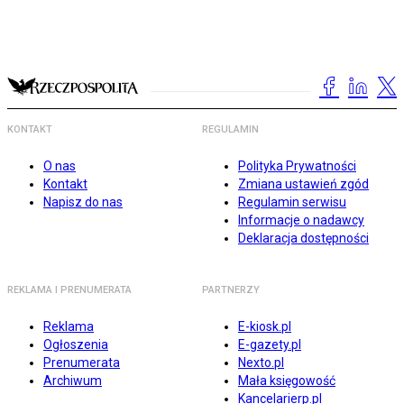
KONTAKT
REGULAMIN
O nas
Polityka Prywatności
Kontakt
Zmiana ustawień zgód
Napisz do nas
Regulamin serwisu
Informacje o nadawcy
Deklaracja dostępności
REKLAMA I PRENUMERATA
PARTNERZY
Reklama
E-kiosk.pl
Ogłoszenia
E-gazety.pl
Prenumerata
Nexto.pl
Archiwum
Mała księgowość
Kancelarierp.pl