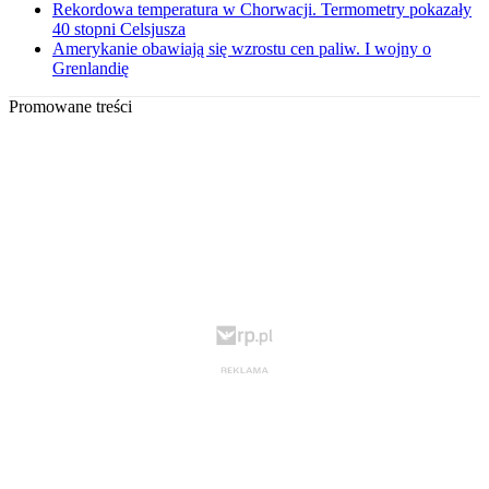
Rekordowa temperatura w Chorwacji. Termometry pokazały
40 stopni Celsjusza
Amerykanie obawiają się wzrostu cen paliw. I wojny o
Grenlandię
Promowane treści