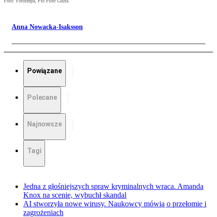
Foto: Fotorzepa, Pio Piotr Guzik
Anna Nowacka-Isaksson
Powiązane
Polecane
Najnowsze
Tagi
Jedna z głośniejszych spraw kryminalnych wraca. Amanda
Knox na scenie, wybuchł skandal
AI stworzyła nowe wirusy. Naukowcy mówią o przełomie i
zagrożeniach