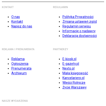
KONTAKT
REGULAMIN
O nas
Polityka Prywatności
Kontakt
Zmiana ustawień zgód
Napisz do nas
Regulamin serwisu
Informacje o nadawcy
Deklaracja dostępności
REKLAMA I PRENUMERATA
PARTNERZY
Reklama
E-kiosk.pl
Ogłoszenia
E-gazety.pl
Prenumerata
Nexto.pl
Archiwum
Mała księgowość
Kancelarierp.pl
Wieści Rolnicze
Życie Warszawy
NASZE WYDARZENIA