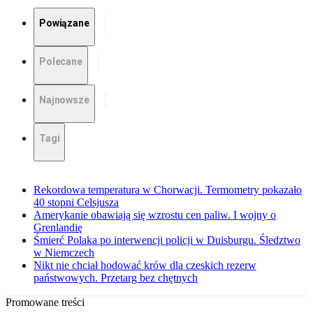
Powiązane
Polecane
Najnowsze
Tagi
Rekordowa temperatura w Chorwacji. Termometry pokazało
40 stopni Celsjusza
Amerykanie obawiają się wzrostu cen paliw. I wojny o
Grenlandię
Śmierć Polaka po interwencji policji w Duisburgu. Śledztwo
w Niemczech
Nikt nie chciał hodować krów dla czeskich rezerw
państwowych. Przetarg bez chętnych
Promowane treści