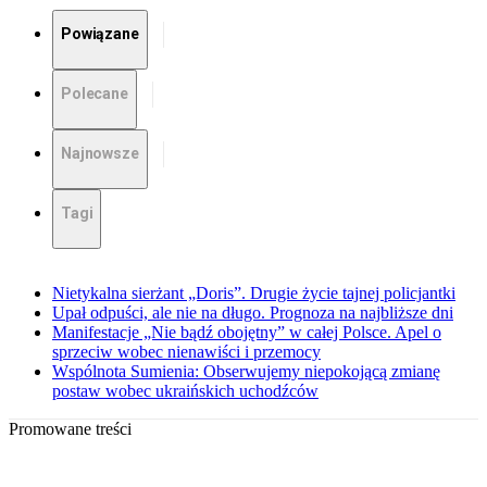
Powiązane
Polecane
Najnowsze
Tagi
Nietykalna sierżant „Doris”. Drugie życie tajnej policjantki
Upał odpuści, ale nie na długo. Prognoza na najbliższe dni
Manifestacje „Nie bądź obojętny” w całej Polsce. Apel o
sprzeciw wobec nienawiści i przemocy
Wspólnota Sumienia: Obserwujemy niepokojącą zmianę
postaw wobec ukraińskich uchodźców
Promowane treści