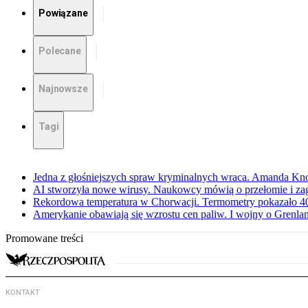
Powiązane
Polecane
Najnowsze
Tagi
Jedna z głośniejszych spraw kryminalnych wraca. Amanda Kno
AI stworzyła nowe wirusy. Naukowcy mówią o przełomie i za
Rekordowa temperatura w Chorwacji. Termometry pokazało 40 
Amerykanie obawiają się wzrostu cen paliw. I wojny o Grenla
Promowane treści
KONTAKT