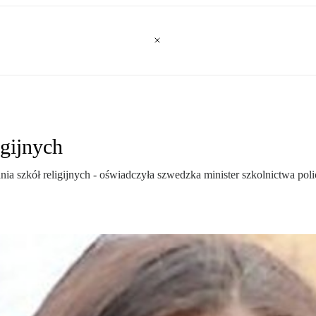
igijnych
 szkół religijnych - oświadczyła szwedzka minister szkolnictwa police