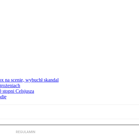
x na scenie, wybuchł skandal
grożeniach
stopni Celsjusza
ndię
REGULAMIN