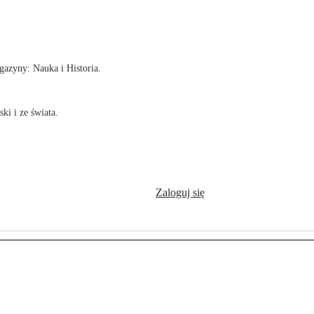
!
azyny: Nauka i Historia.
ki i ze świata.
Zaloguj się