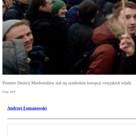
Premier Dmitrij Miedwiediew stał się symbolem korupcji rosyjskich władz.
Foto: AFP
Andrzej Łomanowski