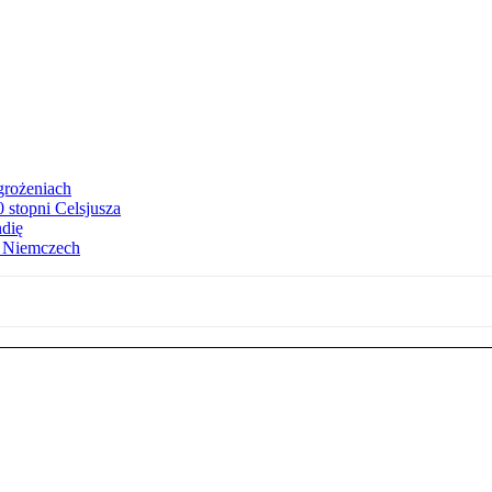
grożeniach
stopni Celsjusza
ndię
w Niemczech