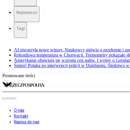
Najnowsze
Tagi
AI stworzyła nowe wirusy. Naukowcy mówią o przełomie i za
Rekordowa temperatura w Chorwacji. Termometry pokazało 40 
Amerykanie obawiają się wzrostu cen paliw. I wojny o Grenla
Śmierć Polaka po interwencji policji w Duisburgu. Śledztwo 
Promowane treści
KONTAKT
O nas
Kontakt
Napisz do nas