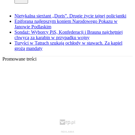
Nietykalna sierżant „Doris”. Drugie życie tajnej policjantki
Epiforana najlepszym koniem Narodowego Pokazu w
Janowie Podlaskim
Sondaż: Wyborcy PiS, Konfederacji i Brauna najchętniej
chwycą za karabin w przypadku wojny
Turyści w Tatrach szukają ochłody w stawach. Za kąpiel
grożą mandaty
Promowane treści