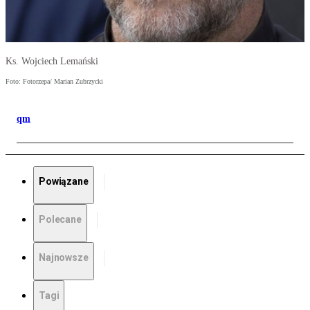
Ks. Wojciech Lemański
Foto: Fotorzepa/ Marian Zubrzycki
qm
Powiązane
Polecane
Najnowsze
Tagi