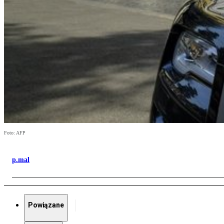
Foto: AFP
p.mal
Powiązane