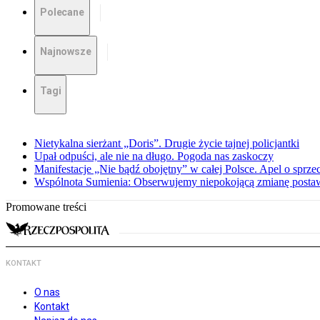
Polecane
Najnowsze
Tagi
Nietykalna sierżant „Doris”. Drugie życie tajnej policjantki
Upał odpuści, ale nie na długo. Pogoda nas zaskoczy
Manifestacje „Nie bądź obojętny” w całej Polsce. Apel o sprz
Wspólnota Sumienia: Obserwujemy niepokojącą zmianę posta
Promowane treści
KONTAKT
O nas
Kontakt