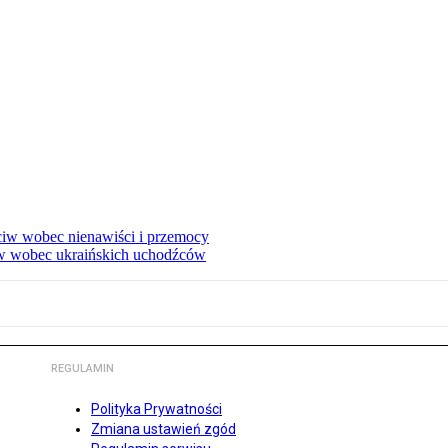
eciw wobec nienawiści i przemocy
w wobec ukraińskich uchodźców
REGULAMIN
Polityka Prywatności
Zmiana ustawień zgód