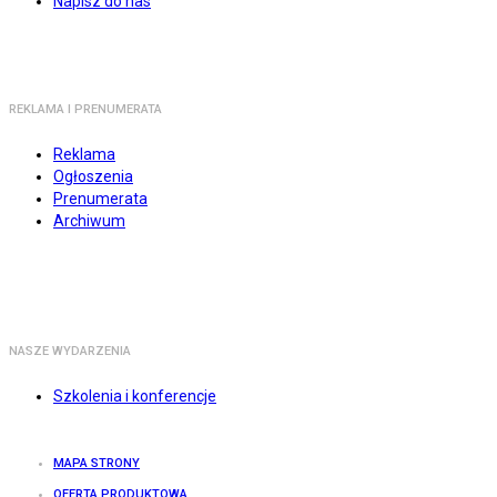
Napisz do nas
REKLAMA I PRENUMERATA
Reklama
Ogłoszenia
Prenumerata
Archiwum
NASZE WYDARZENIA
Szkolenia i konferencje
MAPA STRONY
OFERTA PRODUKTOWA