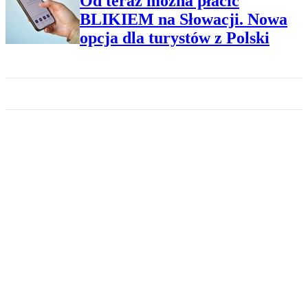
Od teraz można płacić
BLIKIEM na Słowacji. Nowa
opcja dla turystów z Polski
ARCHITEKTURA
Słynny dworzec przez lata stał
opuszczony. Teraz stanie się
luksusowym hotelem
HOTELE
Symbol II wojny światowej stał
się luksusowym hotelem.
Metamorfoza kolosa w
Niemczech