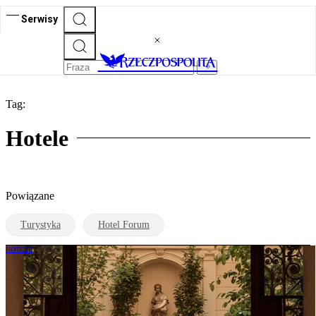
Serwisy
Tag:
Hotele
Powiązane
Turystyka
Hotel Forum
HOTELE
Nie Polska, nie Węgry. Hotel z Europy
Środkowej wśród najpiękniejszych na
świecie