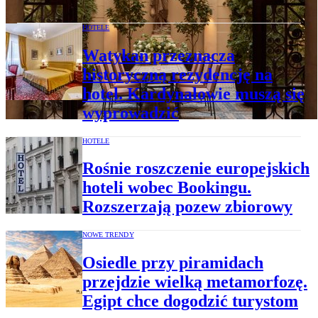
HOTELE
Watykan przeznacza
historyczną rezydencję na
hotel. Kardynałowie muszą się
wyprowadzić
HOTELE
Rośnie roszczenie europejskich
hoteli wobec Bookingu.
Rozszerzają pozew zbiorowy
NOWE TRENDY
Osiedle przy piramidach
przejdzie wielką metamorfozę.
Egipt chce dogodzić turystom