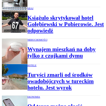
KRAJ
Książulo skrytykował hotel
Gołębiewski w Pobierowie. Jest
odpowiedź
NIERUCHOMOŚCI
Wynajem mieszkań na doby
tylko z czujkami dymu
HOTELE
Turyści zmarli od środków
owadobójczych w tureckim
hotelu. Jest wyrok
EKONOMIA