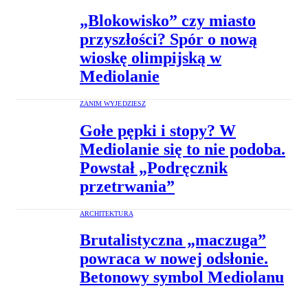
„Blokowisko” czy miasto
przyszłości? Spór o nową
wioskę olimpijską w
Mediolanie
ZANIM WYJEDZIESZ
Gołe pępki i stopy? W
Mediolanie się to nie podoba.
Powstał „Podręcznik
przetrwania”
ARCHITEKTURA
Brutalistyczna „maczuga”
powraca w nowej odsłonie.
Betonowy symbol Mediolanu