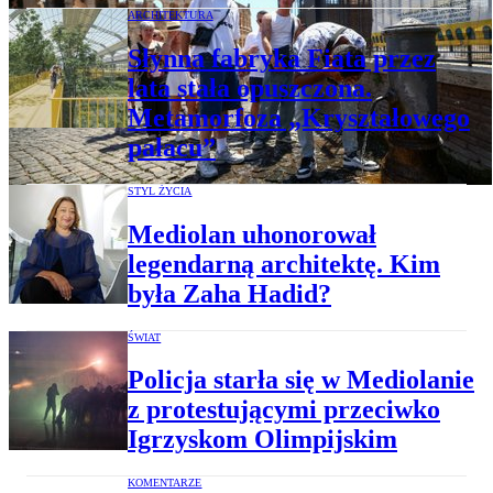
ARCHITEKTURA
Słynna fabryka Fiata przez
lata stała opuszczona.
Metamorfoza „Kryształowego
pałacu”
STYL ŻYCIA
Mediolan uhonorował
legendarną architektę. Kim
była Zaha Hadid?
ŚWIAT
Policja starła się w Mediolanie
z protestującymi przeciwko
Igrzyskom Olimpijskim
KOMENTARZE