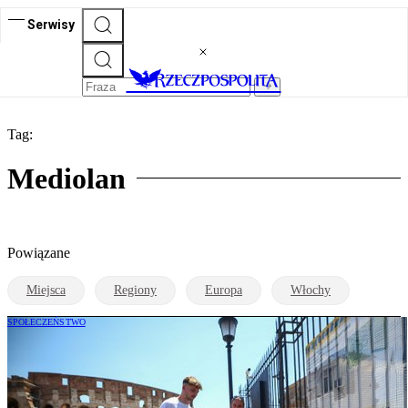
Serwisy
Tag:
Mediolan
Powiązane
Miejsca
Regiony
Europa
Włochy
SPOŁECZEŃSTWO
Żar zaleje Włochy po raz trzeci tego lata.
Będzie nawet plus 45 stopni