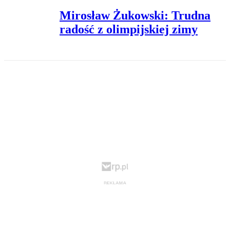
Mirosław Żukowski: Trudna
radość z olimpijskiej zimy