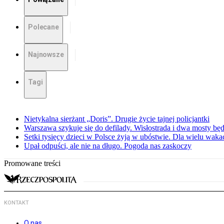
Polecane
Najnowsze
Tagi
Nietykalna sierżant „Doris”. Drugie życie tajnej policjantki
Warszawa szykuje się do defilady. Wisłostrada i dwa mosty bę
Setki tysięcy dzieci w Polsce żyją w ubóstwie. Dla wielu wak
Upał odpuści, ale nie na długo. Pogoda nas zaskoczy
Promowane treści
KONTAKT
O nas