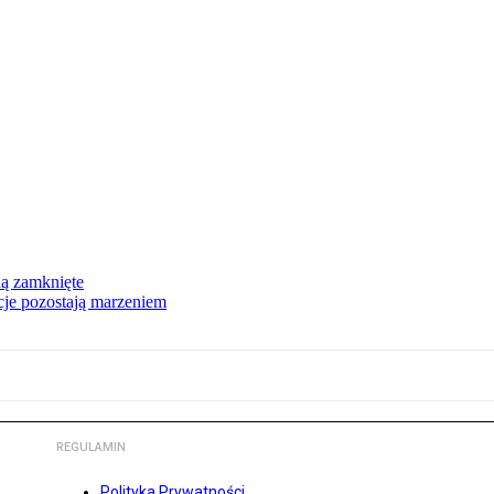
dą zamknięte
acje pozostają marzeniem
REGULAMIN
Polityka Prywatności