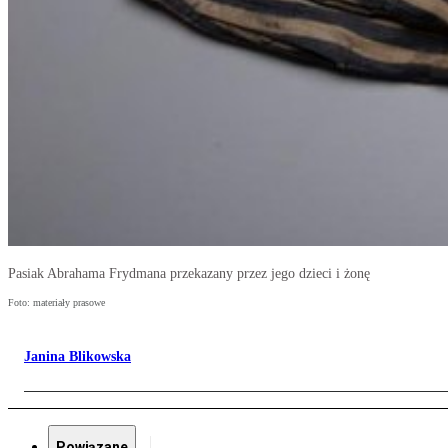
Pasiak Abrahama Frydmana przekazany przez jego dzieci i żonę
Foto: materiały prasowe
Janina Blikowska
Powiązane