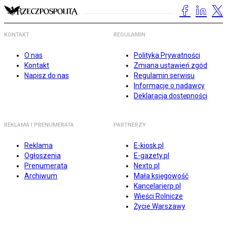
KONTAKT
REGULAMIN
O nas
Polityka Prywatności
Kontakt
Zmiana ustawień zgód
Napisz do nas
Regulamin serwisu
Informacje o nadawcy
Deklaracja dostępności
REKLAMA I PRENUMERATA
PARTNERZY
Reklama
E-kiosk.pl
Ogłoszenia
E-gazety.pl
Prenumerata
Nexto.pl
Archiwum
Mała księgowość
Kancelarierp.pl
Wieści Rolnicze
Życie Warszawy