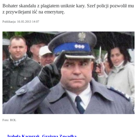
Bohater skandalu z plagiatem uniknie kary. Szef policji pozwolił mu
z przywilejami iść na emeryturę.
Publikacja:
16.05.2013 14:07
Foto: ROL
Izabela Kacprzak
,
Grażyna Zawadka