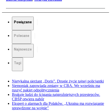
Powiązane
Polecane
Najnowsze
Tagi
Nietykalna sierżant „Doris”. Drugie życie tajnej policjantki
Siemoniak zapowiada zmiany w CBA. We wrześniu ma
ruszyć pakiet odpolitycznienia
Brakuje ludzi do ścigania najgroźniejszych przestępców.
CBŚP otwiera nabór
Ekspert o alarmach dla Polaków. „Ukraina ma rozwiązanie
sprawdzone na wojnie”