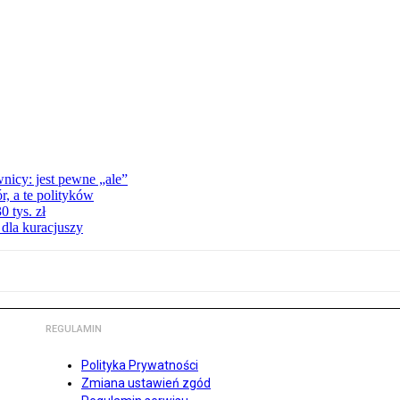
nicy: jest pewne „ale”
, a te polityków
 tys. zł
 dla kuracjuszy
REGULAMIN
Polityka Prywatności
Zmiana ustawień zgód