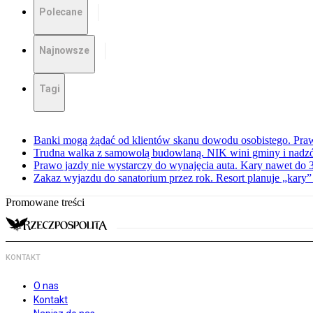
Polecane
Najnowsze
Tagi
Banki mogą żądać od klientów skanu dowodu osobistego. Praw
Trudna walka z samowolą budowlaną. NIK wini gminy i nadzór
Prawo jazdy nie wystarczy do wynajęcia auta. Kary nawet do 30
Zakaz wyjazdu do sanatorium przez rok. Resort planuje „kary”
Promowane treści
KONTAKT
O nas
Kontakt