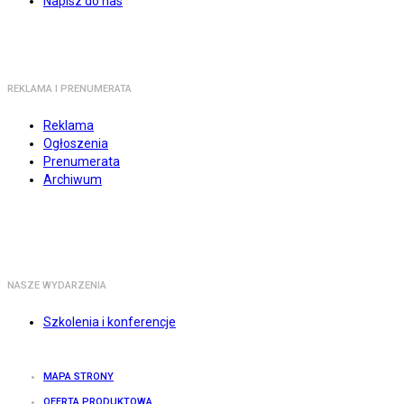
Napisz do nas
REKLAMA I PRENUMERATA
Reklama
Ogłoszenia
Prenumerata
Archiwum
NASZE WYDARZENIA
Szkolenia i konferencje
MAPA STRONY
OFERTA PRODUKTOWA