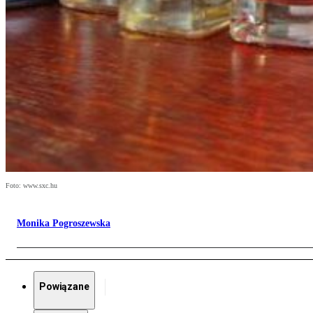
Foto: www.sxc.hu
Monika Pogroszewska
Powiązane