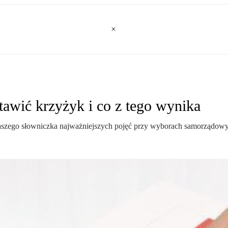
awić krzyżyk i co z tego wynika
k naszego słowniczka najważniejszych pojęć przy wyborach samorządow