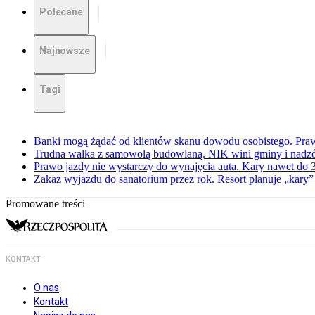
Polecane
Najnowsze
Tagi
Banki mogą żądać od klientów skanu dowodu osobistego. Praw
Trudna walka z samowolą budowlaną. NIK wini gminy i nadzór
Prawo jazdy nie wystarczy do wynajęcia auta. Kary nawet do 30
Zakaz wyjazdu do sanatorium przez rok. Resort planuje „kary”
Promowane treści
KONTAKT
O nas
Kontakt