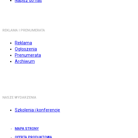
Napisz do nas
REKLAMA I PRENUMERATA
Reklama
Ogłoszenia
Prenumerata
Archiwum
NASZE WYDARZENIA
Szkolenia i konferencje
MAPA STRONY
OFERTA PRODUKTOWA