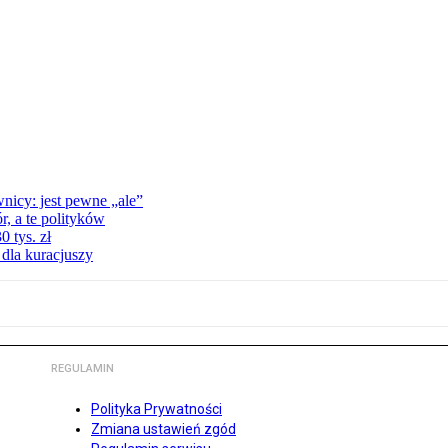
nicy: jest pewne „ale”
, a te polityków
 tys. zł
 dla kuracjuszy
REGULAMIN
Polityka Prywatności
Zmiana ustawień zgód