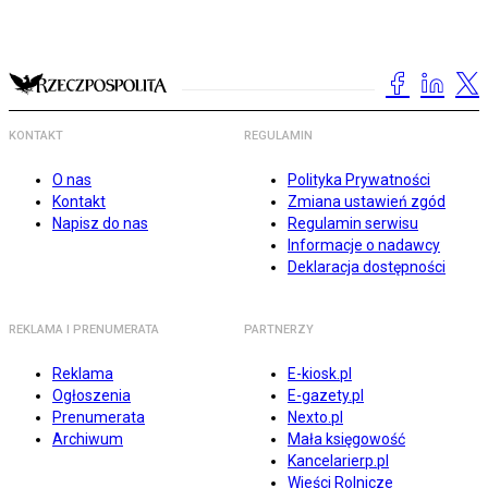
KONTAKT
REGULAMIN
O nas
Polityka Prywatności
Kontakt
Zmiana ustawień zgód
Napisz do nas
Regulamin serwisu
Informacje o nadawcy
Deklaracja dostępności
REKLAMA I PRENUMERATA
PARTNERZY
Reklama
E-kiosk.pl
Ogłoszenia
E-gazety.pl
Prenumerata
Nexto.pl
Archiwum
Mała księgowość
Kancelarierp.pl
Wieści Rolnicze