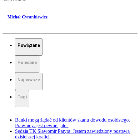
Foto: www.sxc.hu
Michał Cyrankiewicz
Powiązane
Polecane
Najnowsze
Tagi
Banki mogą żądać od klientów skanu dowodu osobistego.
Prawnicy: jest pewne „ale”
Sędzia TK Sławomir Patyra: Jestem zawiedziony postawą
dzisiejszej koalicji