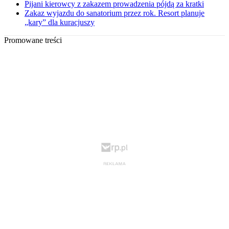
Pijani kierowcy z zakazem prowadzenia pójdą za kratki
Zakaz wyjazdu do sanatorium przez rok. Resort planuje
„kary” dla kuracjuszy
Promowane treści