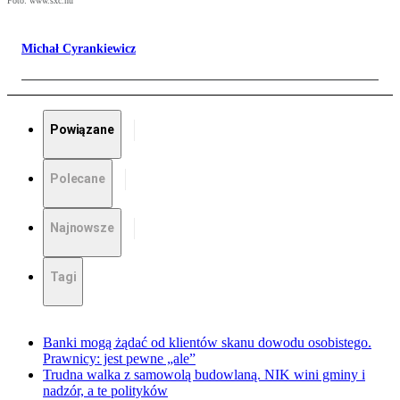
Foto: www.sxc.hu
Michał Cyrankiewicz
Powiązane
Polecane
Najnowsze
Tagi
Banki mogą żądać od klientów skanu dowodu osobistego.
Prawnicy: jest pewne „ale”
Trudna walka z samowolą budowlaną. NIK wini gminy i
nadzór, a te polityków