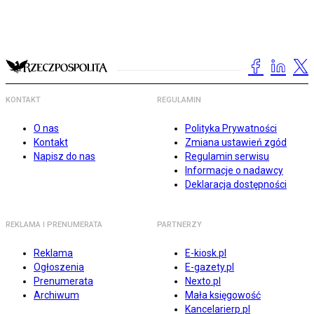
KONTAKT
REGULAMIN
O nas
Polityka Prywatności
Kontakt
Zmiana ustawień zgód
Napisz do nas
Regulamin serwisu
Informacje o nadawcy
Deklaracja dostępności
REKLAMA I PRENUMERATA
PARTNERZY
Reklama
E-kiosk.pl
Ogłoszenia
E-gazety.pl
Prenumerata
Nexto.pl
Archiwum
Mała księgowość
Kancelarierp.pl