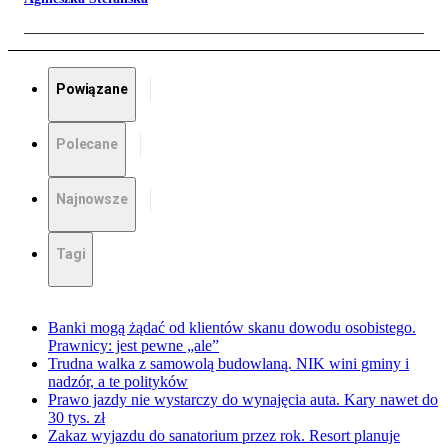
Powiązane
Polecane
Najnowsze
Tagi
Banki mogą żądać od klientów skanu dowodu osobistego.
Prawnicy: jest pewne „ale”
Trudna walka z samowolą budowlaną. NIK wini gminy i
nadzór, a te polityków
Prawo jazdy nie wystarczy do wynajęcia auta. Kary nawet do
30 tys. zł
Zakaz wyjazdu do sanatorium przez rok. Resort planuje