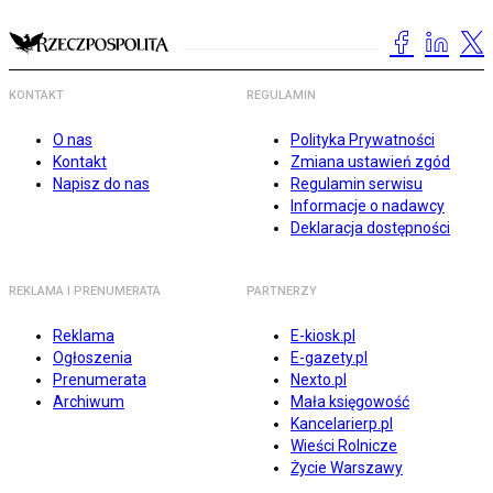
KONTAKT
REGULAMIN
O nas
Polityka Prywatności
Kontakt
Zmiana ustawień zgód
Napisz do nas
Regulamin serwisu
Informacje o nadawcy
Deklaracja dostępności
REKLAMA I PRENUMERATA
PARTNERZY
Reklama
E-kiosk.pl
Ogłoszenia
E-gazety.pl
Prenumerata
Nexto.pl
Archiwum
Mała księgowość
Kancelarierp.pl
Wieści Rolnicze
Życie Warszawy