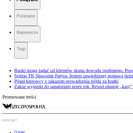
Polecane
Najnowsze
Tagi
Banki mogą żądać od klientów skanu dowodu osobistego. Praw
Sędzia TK Sławomir Patyra: Jestem zawiedziony postawą dzisiej
Pijani kierowcy z zakazem prowadzenia pójdą za kratki
Zakaz wyjazdu do sanatorium przez rok. Resort planuje „kary”
Promowane treści
KONTAKT
O nas