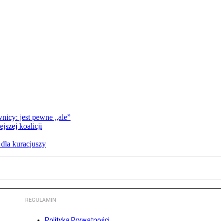
nicy: jest pewne „ale”
szej koalicji
 dla kuracjuszy
REGULAMIN
Polityka Prywatności