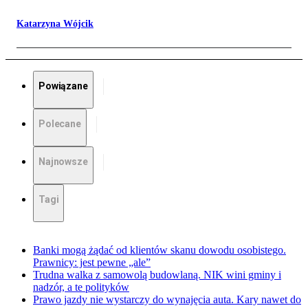
Katarzyna Wójcik
Powiązane
Polecane
Najnowsze
Tagi
Banki mogą żądać od klientów skanu dowodu osobistego.
Prawnicy: jest pewne „ale”
Trudna walka z samowolą budowlaną. NIK wini gminy i
nadzór, a te polityków
Prawo jazdy nie wystarczy do wynajęcia auta. Kary nawet do