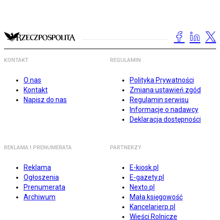
KONTAKT
REGULAMIN
O nas
Polityka Prywatności
Kontakt
Zmiana ustawień zgód
Napisz do nas
Regulamin serwisu
Informacje o nadawcy
Deklaracja dostępności
REKLAMA I PRENUMERATA
PARTNERZY
Reklama
E-kiosk.pl
Ogłoszenia
E-gazety.pl
Prenumerata
Nexto.pl
Archiwum
Mała księgowość
Kancelarierp.pl
Wieści Rolnicze