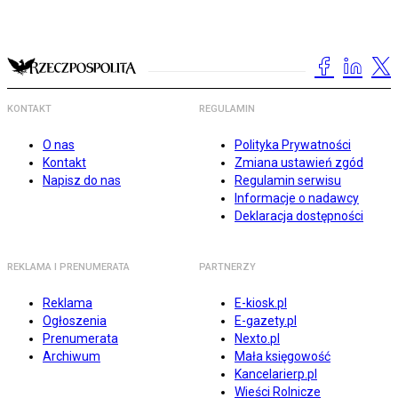
KONTAKT
REGULAMIN
O nas
Polityka Prywatności
Kontakt
Zmiana ustawień zgód
Napisz do nas
Regulamin serwisu
Informacje o nadawcy
Deklaracja dostępności
REKLAMA I PRENUMERATA
PARTNERZY
Reklama
E-kiosk.pl
Ogłoszenia
E-gazety.pl
Prenumerata
Nexto.pl
Archiwum
Mała księgowość
Kancelarierp.pl
Wieści Rolnicze