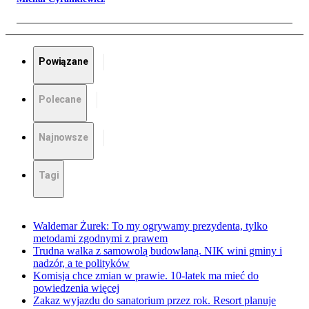
Powiązane
Polecane
Najnowsze
Tagi
Waldemar Żurek: To my ogrywamy prezydenta, tylko
metodami zgodnymi z prawem
Trudna walka z samowolą budowlaną. NIK wini gminy i
nadzór, a te polityków
Komisja chce zmian w prawie. 10-latek ma mieć do
powiedzenia więcej
Zakaz wyjazdu do sanatorium przez rok. Resort planuje