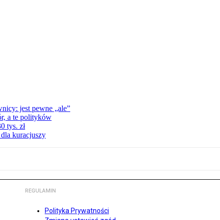
nicy: jest pewne „ale”
, a te polityków
 tys. zł
 dla kuracjuszy
REGULAMIN
Polityka Prywatności