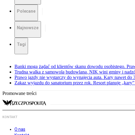
Polecane
Najnowsze
Tagi
Banki mogą żądać od klientów skanu dowodu osobistego. Praw
Trudna walka z samowolą budowlaną. NIK wini gminy i nadzór
Prawo jazdy nie wystarczy do wynajęcia auta. Kary nawet do 30
Zakaz wyjazdu do sanatorium przez rok. Resort planuje „kary”
Promowane treści
KONTAKT
O nas