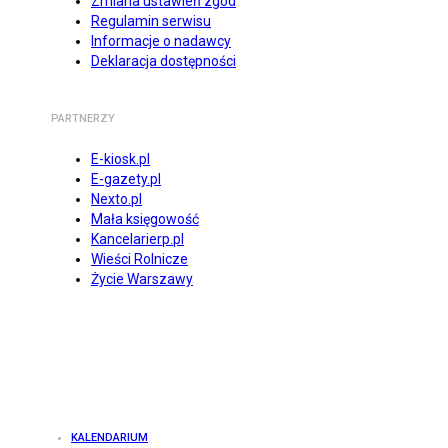
Zmiana ustawień zgód
Regulamin serwisu
Informacje o nadawcy
Deklaracja dostępności
PARTNERZY
E-kiosk.pl
E-gazety.pl
Nexto.pl
Mała księgowość
Kancelarierp.pl
Wieści Rolnicze
Życie Warszawy
KALENDARIUM