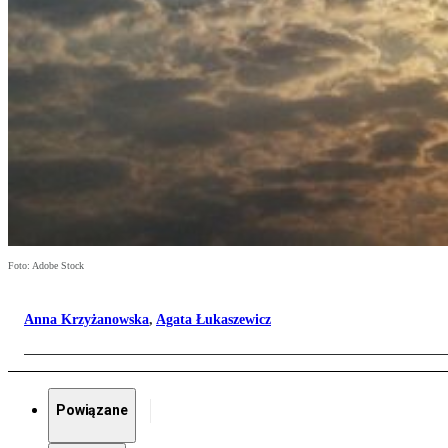
Foto: Adobe Stock
Anna Krzyżanowska
,
Agata Łukaszewicz
Powiązane