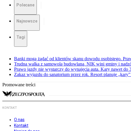
Polecane
Najnowsze
Tagi
Banki mogą żądać od klientów skanu dowodu osobistego. Praw
Trudna walka z samowolą budowlaną. NIK wini gminy i nadzór
Prawo jazdy nie wystarczy do wynajęcia auta. Kary nawet do 30
Zakaz wyjazdu do sanatorium przez rok. Resort planuje „kary”
Promowane treści
KONTAKT
O nas
Kontakt