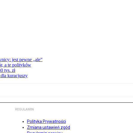
nicy: jest pewne „ale”
, a te polityków
 tys. zł
 dla kuracjuszy
REGULAMIN
Polityka Prywatności
Zmiana ustawień zgód