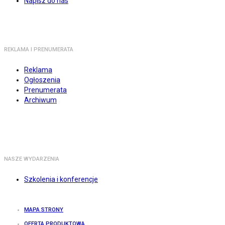
Napisz do nas
REKLAMA I PRENUMERATA
Reklama
Ogłoszenia
Prenumerata
Archiwum
NASZE WYDARZENIA
Szkolenia i konferencje
MAPA STRONY
OFERTA PRODUKTOWA