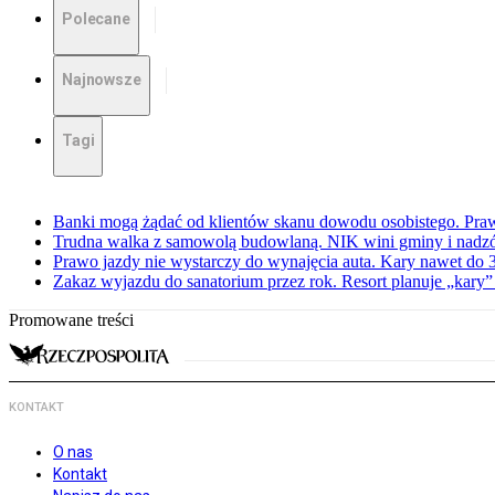
Polecane
Najnowsze
Tagi
Banki mogą żądać od klientów skanu dowodu osobistego. Praw
Trudna walka z samowolą budowlaną. NIK wini gminy i nadzór
Prawo jazdy nie wystarczy do wynajęcia auta. Kary nawet do 30
Zakaz wyjazdu do sanatorium przez rok. Resort planuje „kary”
Promowane treści
KONTAKT
O nas
Kontakt