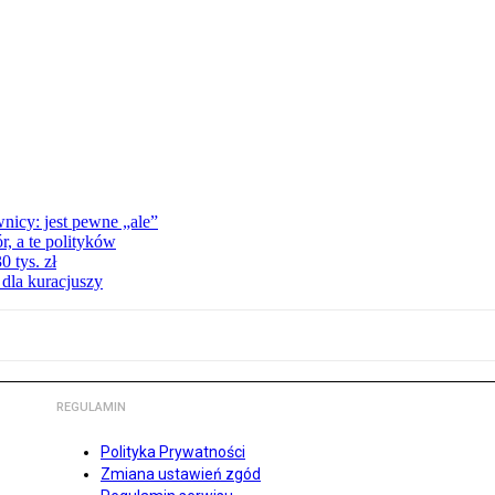
nicy: jest pewne „ale”
, a te polityków
 tys. zł
 dla kuracjuszy
REGULAMIN
Polityka Prywatności
Zmiana ustawień zgód