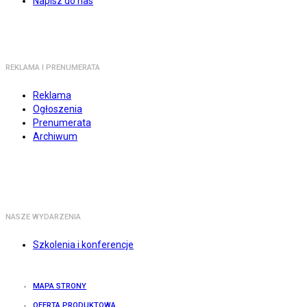
Napisz do nas
REKLAMA I PRENUMERATA
Reklama
Ogłoszenia
Prenumerata
Archiwum
NASZE WYDARZENIA
Szkolenia i konferencje
MAPA STRONY
OFERTA PRODUKTOWA