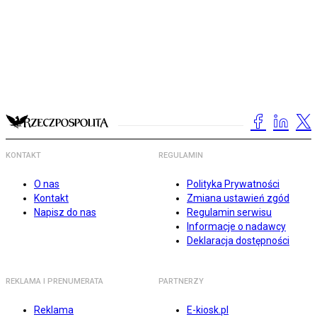
KONTAKT
REGULAMIN
O nas
Polityka Prywatności
Kontakt
Zmiana ustawień zgód
Napisz do nas
Regulamin serwisu
Informacje o nadawcy
Deklaracja dostępności
REKLAMA I PRENUMERATA
PARTNERZY
Reklama
E-kiosk.pl