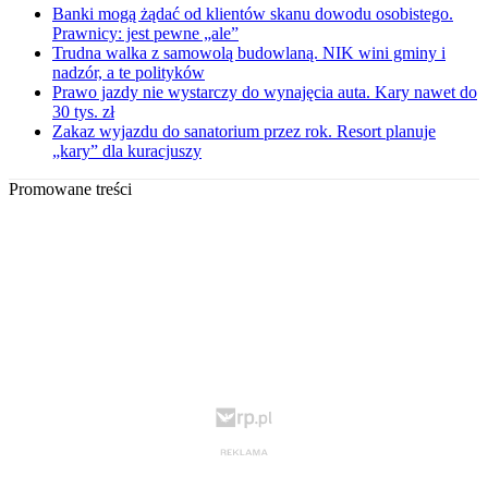
Banki mogą żądać od klientów skanu dowodu osobistego.
Prawnicy: jest pewne „ale”
Trudna walka z samowolą budowlaną. NIK wini gminy i
nadzór, a te polityków
Prawo jazdy nie wystarczy do wynajęcia auta. Kary nawet do
30 tys. zł
Zakaz wyjazdu do sanatorium przez rok. Resort planuje
„kary” dla kuracjuszy
Promowane treści