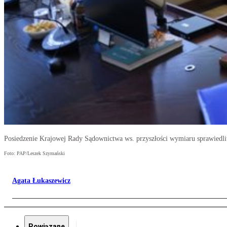
Posiedzenie Krajowej Rady Sądownictwa ws. przyszłości wymiaru sprawiedl
Foto: PAP/Leszek Szymański
Agata Łukaszewicz
Powiązane