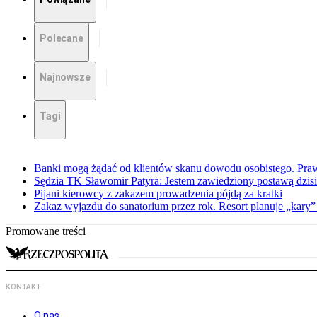
Polecane
Najnowsze
Tagi
Banki mogą żądać od klientów skanu dowodu osobistego. Praw
Sędzia TK Sławomir Patyra: Jestem zawiedziony postawą dzisiej
Pijani kierowcy z zakazem prowadzenia pójdą za kratki
Zakaz wyjazdu do sanatorium przez rok. Resort planuje „kary”
Promowane treści
KONTAKT
O nas