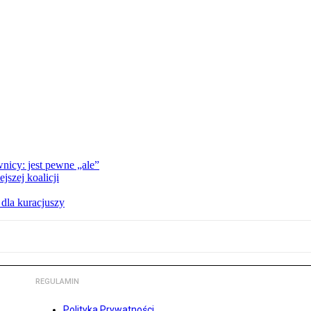
nicy: jest pewne „ale”
szej koalicji
 dla kuracjuszy
REGULAMIN
Polityka Prywatności