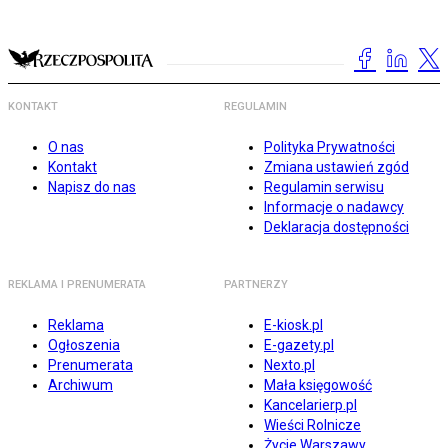
KONTAKT
REGULAMIN
O nas
Polityka Prywatności
Kontakt
Zmiana ustawień zgód
Napisz do nas
Regulamin serwisu
Informacje o nadawcy
Deklaracja dostępności
REKLAMA I PRENUMERATA
PARTNERZY
Reklama
E-kiosk.pl
Ogłoszenia
E-gazety.pl
Prenumerata
Nexto.pl
Archiwum
Mała księgowość
Kancelarierp.pl
Wieści Rolnicze
Życie Warszawy