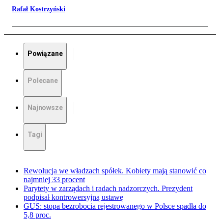
Rafał Kostrzyński
Powiązane
Polecane
Najnowsze
Tagi
Rewolucja we władzach spółek. Kobiety mają stanowić co
najmniej 33 procent
Parytety w zarządach i radach nadzorczych. Prezydent
podpisał kontrowersyjną ustawę
GUS: stopa bezrobocia rejestrowanego w Polsce spadła do
5,8 proc.