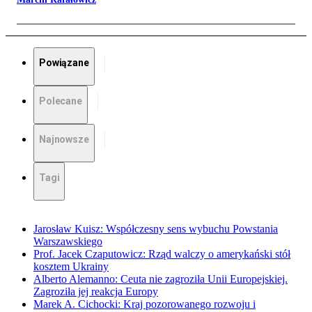
Powiązane
Polecane
Najnowsze
Tagi
Jarosław Kuisz: Współczesny sens wybuchu Powstania
Warszawskiego
Prof. Jacek Czaputowicz: Rząd walczy o amerykański stół
kosztem Ukrainy
Alberto Alemanno: Ceuta nie zagroziła Unii Europejskiej.
Zagroziła jej reakcja Europy
Marek A. Cichocki: Kraj pozorowanego rozwoju i