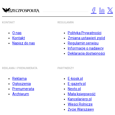
KONTAKT
REGULAMIN
O nas
Polityka Prywatności
Kontakt
Zmiana ustawień zgód
Napisz do nas
Regulamin serwisu
Informacje o nadawcy
Deklaracja dostępności
REKLAMA I PRENUMERATA
PARTNERZY
Reklama
E-kiosk.pl
Ogłoszenia
E-gazety.pl
Prenumerata
Nexto.pl
Archiwum
Mała księgowość
Kancelarierp.pl
Wieści Rolnicze
Życie Warszawy