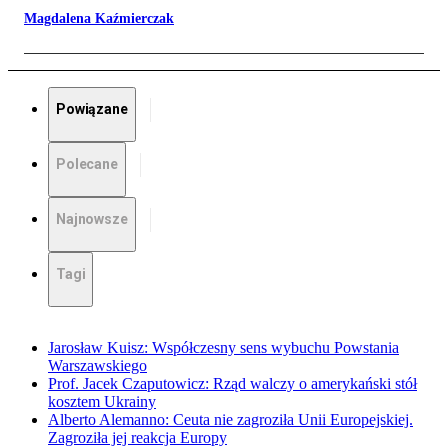
Magdalena Kaźmierczak
Powiązane
Polecane
Najnowsze
Tagi
Jarosław Kuisz: Współczesny sens wybuchu Powstania
Warszawskiego
Prof. Jacek Czaputowicz: Rząd walczy o amerykański stół
kosztem Ukrainy
Alberto Alemanno: Ceuta nie zagroziła Unii Europejskiej.
Zagroziła jej reakcja Europy