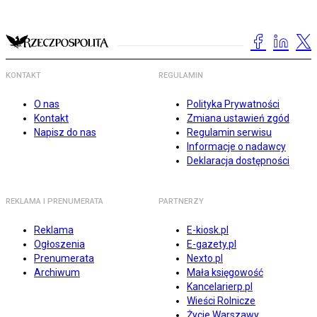
KONTAKT
REGULAMIN
O nas
Polityka Prywatności
Kontakt
Zmiana ustawień zgód
Napisz do nas
Regulamin serwisu
Informacje o nadawcy
Deklaracja dostępności
REKLAMA I PRENUMERATA
PARTNERZY
Reklama
E-kiosk.pl
Ogłoszenia
E-gazety.pl
Prenumerata
Nexto.pl
Archiwum
Mała księgowość
Kancelarierp.pl
Wieści Rolnicze
Życie Warszawy